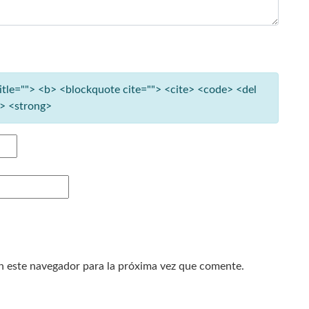
title=""> <b> <blockquote cite=""> <cite> <code> <del
e> <strong>
n este navegador para la próxima vez que comente.