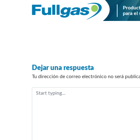
Produc
para el 
Saltar
al
contenido
Dejar una respuesta
Tu dirección de correo electrónico no será public