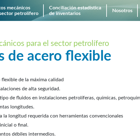
tos mecánicos
Conciliación estadística
Nosotros
sector petrolífero
de inventarios
nicos para el sector petrolífero
s de acero flexible
 flexible de la máxima calidad
alaciones de alta seguridad.
ipo de fluidos en instalaciones petrolíferas, químicas, petroquím
intas longitudes.
u a la longitud requerida con herramientas convencionales
icial o final.
ntos débiles intermedios.