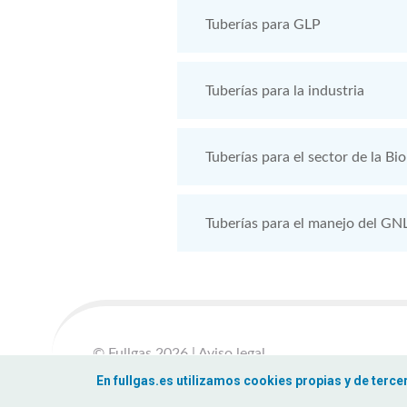
Tuberías para GLP
Tuberías para la industria
Tuberías para el sector de la Bi
Tuberías para el manejo del GN
© Fullgas 2026
|
Aviso legal
Política de privacidad
|
Política de cookies
En fullgas.es utilizamos cookies propias y de terc