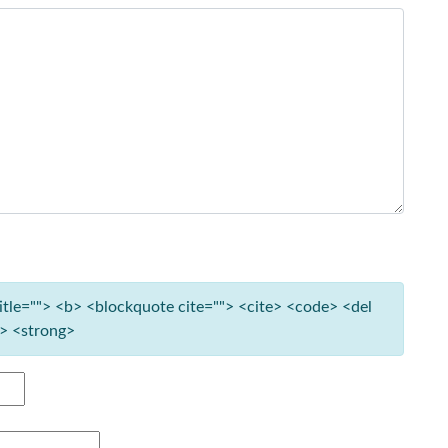
title=""> <b> <blockquote cite=""> <cite> <code> <del
e> <strong>