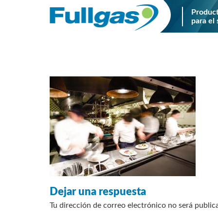
Produc
para el 
Saltar
al
contenido
Dejar una respuesta
Tu dirección de correo electrónico no será public