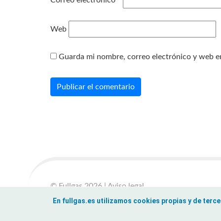
Correo electrónico
*
Web
Guarda mi nombre, correo electrónico y web e
© Fullgas 2026
|
Aviso legal
Política de privacidad
|
Política de cookies
En fullgas.es utilizamos cookies propias y de ter