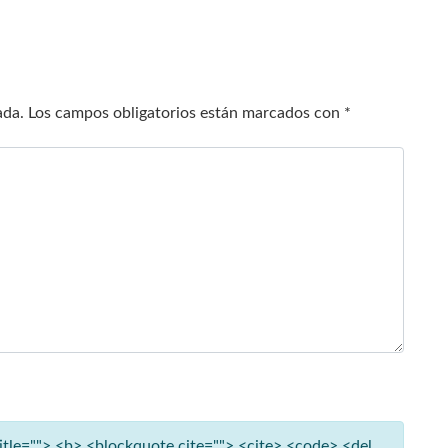
ada.
Los campos obligatorios están marcados con
*
title=""> <b> <blockquote cite=""> <cite> <code> <del